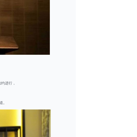
如约进行，
，
道。