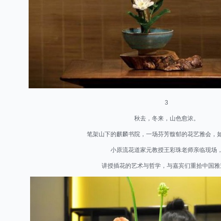
3
秋去，冬来，山色愈浓。
笔架山下的麒麟书院，一场芬芳馥郁的花艺雅会，
小原流花道家元教授王彩珠老师亲临现场
讲授插花的艺术与哲学，与嘉宾们重拾中国雅