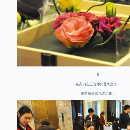
5
嘉宾们在王老师的熏陶之下，
逐渐感受着花道之雅，