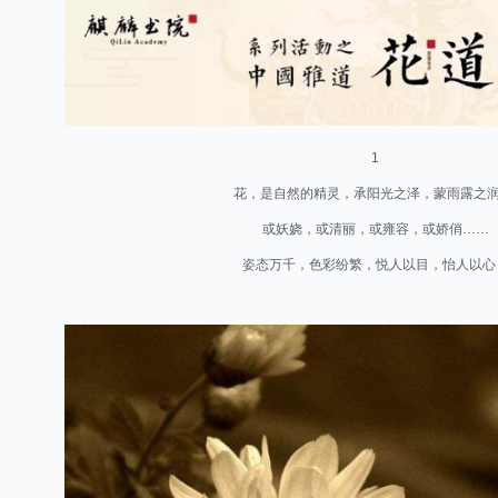
1
花，是自然的精灵，承阳光之泽，蒙雨露之
或妖娆，或清丽，或雍容，或娇俏
……
姿态万千，色彩纷繁，悦人以目，怡人以心