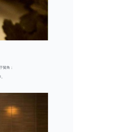
于鬓角；
举。