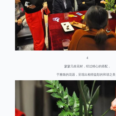
4
寥寥几枝花材，经过精心的搭配，
于雅致的花器，呈现出相得益彰的和谐之美