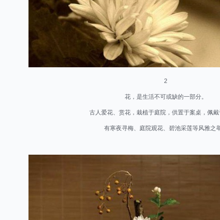
2
花，是生活不可或缺的一部分。
古人爱花、赏花，栽植于庭院，供置于案桌，佩戴
有寒夜寻梅、庭院观花、碧池采莲等风雅之