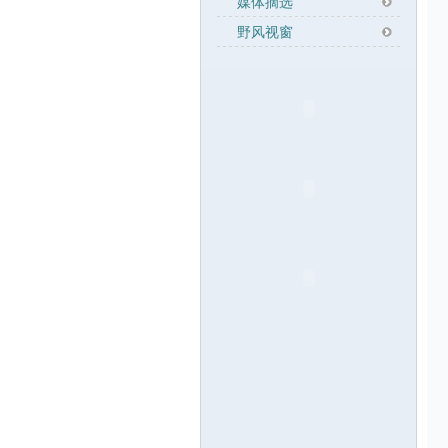
媒体摘选
野风视窗