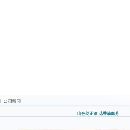
山色韵正浓 花香满庭芳